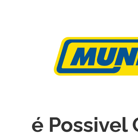
é Possivel