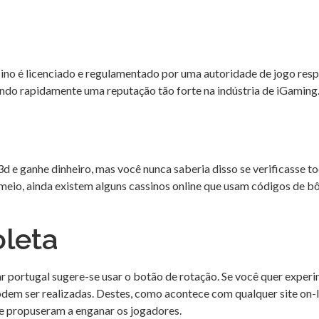
sino é licenciado e regulamentado por uma autoridade de jogo resp
iando rapidamente uma reputação tão forte na indústria de iGaming
d e ganhe dinheiro, mas você nunca saberia disso se verificasse to
meio, ainda existem alguns cassinos online que usam códigos de bô
oleta
zar portugal sugere-se usar o botão de rotação. Se você quer exper
odem ser realizadas. Destes, como acontece com qualquer site on-l
se propuseram a enganar os jogadores.