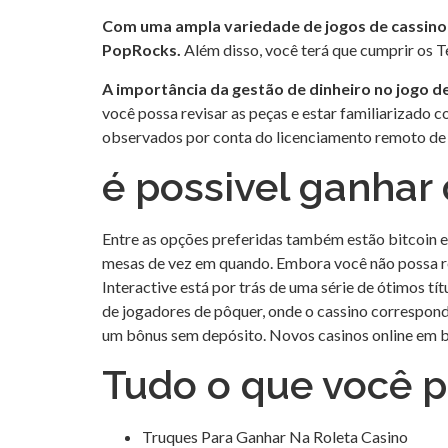
Com uma ampla variedade de jogos de cassino 
PopRocks.
Além disso, você terá que cumprir os 
A importância da gestão de dinheiro no jogo de
você possa revisar as peças e estar familiarizado 
observados por conta do licenciamento remoto de 
é possivel ganhar 
Entre as opções preferidas também estão bitcoin 
mesas de vez em quando. Embora você não possa refa
Interactive está por trás de uma série de ótimos t
de jogadores de pôquer, onde o cassino corresponde
um bônus sem depósito. Novos casinos online em br
Tudo o que você p
Truques Para Ganhar Na Roleta Casino