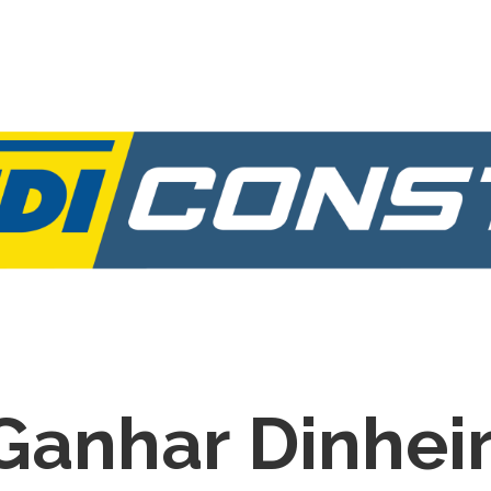
 Ganhar Dinhei