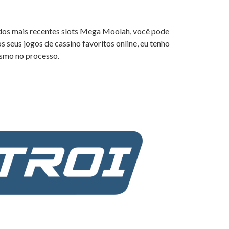
m dos mais recentes slots Mega Moolah, você pode
 seus jogos de cassino favoritos online, eu tenho
esmo no processo.