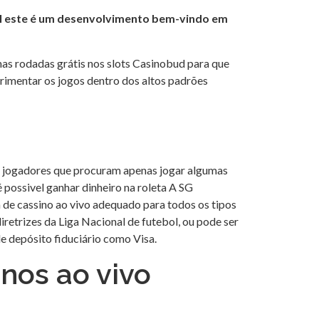
il este é um desenvolvimento bem-vindo em
as rodadas grátis nos slots Casinobud para que
erimentar os jogos dentro dos altos padrões
os jogadores que procuram apenas jogar algumas
 possivel ganhar dinheiro na roleta A SG
a de cassino ao vivo adequado para todos os tipos
iretrizes da Liga Nacional de futebol, ou pode ser
e depósito fiduciário como Visa.
nos ao vivo