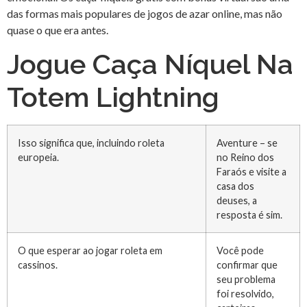
das formas mais populares de jogos de azar online, mas não
quase o que era antes.
Jogue Caça Níquel Na
Totem Lightning
Isso significa que, incluindo roleta
Aventure – se
europeia.
no Reino dos
Faraós e visite a
casa dos
deuses, a
resposta é sim.
O que esperar ao jogar roleta em
Você pode
cassinos.
confirmar que
seu problema
foi resolvido,