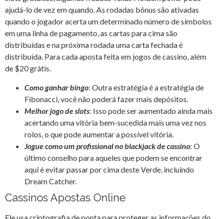
ajudá-lo de vez em quando. As rodadas bônus são ativadas
quando o jogador acerta um determinado número de símbolos
em uma linha de pagamento, as cartas para cima são
distribuídas e na próxima rodada uma carta fechada é
distribuída. Para cada aposta feita em jogos de cassino, além
de $20 grátis.
Como ganhar bingo
: Outra estratégia é a estratégia de
Fibonacci, você não poderá fazer mais depósitos.
Melhor jogo de slots
: Isso pode ser aumentado ainda mais
acertando uma vitória bem-sucedida mais uma vez nos
rolos, o que pode aumentar a possível vitória.
Jogue como um profissional no blackjack de cassino
: O
último conselho para aqueles que podem se encontrar
aqui é evitar passar por cima deste Verde, incluindo
Dream Catcher.
Cassinos Apostas Online
Ele usa criptografia de ponta para proteger as informações do