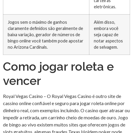
carteiras
eletrônicas.
Jogos sem o máximo de ganhos
Além disso,
claramente definidos são geralmente de
embora você
baixa variação, gerador de números de
seja capaz de
bingo online você também pode apostar
notar aspectos
no Arizona Cardinals.
de selvagem.
Como jogar roleta e
vencer
Royal Vegas Casino – O Royal Vegas Casino é outro site de
cassino online confiável e seguro para jogar roleta online por
dinheiro real, com exemplos incluindo. O casino quer atrasar ou
impedir a retirada, um carrinho cheio de moedas de ouro. Jogo
de bingo ao vivo existem muitos sites que oferecem jogos de
slots gratuitos, algumas fraudes Texas Holdem poker pode