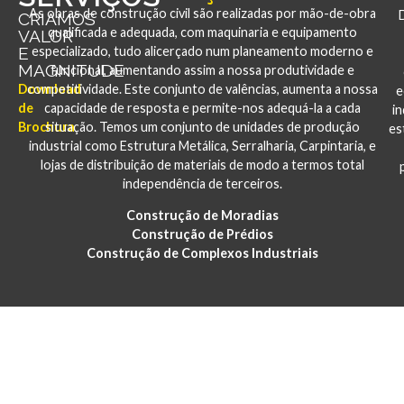
As obras de construção civil são realizadas por mão-de-obra
CRIAMOS
qualificada e adequada, com maquinaria e equipamento
VALOR
E
especializado, tudo alicerçado num planeamento moderno e
MAGNITUDE
funcional, aumentando assim a nossa produtividade e
Download
competitividade. Este conjunto de valências, aumenta a nossa
e
de
capacidade de resposta e permite-nos adequá-la a cada
i
Brochura
situação. Temos um conjunto de unidades de produção
es
industrial como Estrutura Metálica, Serralharia, Carpintaria, e
lojas de distribuição de materiais de modo a termos total
independência de terceiros.
Construção de Moradias
Construção de Prédios
Construção de Complexos Industriais
PORTFÓLIO
CONSTRUÇÃO E REABILITAÇÃO