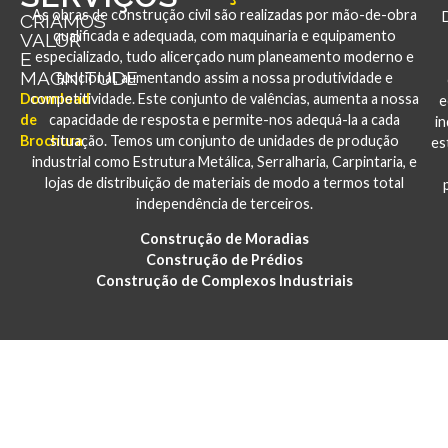
As obras de construção civil são realizadas por mão-de-obra
CRIAMOS
qualificada e adequada, com maquinaria e equipamento
VALOR
E
especializado, tudo alicerçado num planeamento moderno e
MAGNITUDE
funcional, aumentando assim a nossa produtividade e
Download
competitividade. Este conjunto de valências, aumenta a nossa
e
de
capacidade de resposta e permite-nos adequá-la a cada
i
Brochura
situação. Temos um conjunto de unidades de produção
es
industrial como Estrutura Metálica, Serralharia, Carpintaria, e
lojas de distribuição de materiais de modo a termos total
independência de terceiros.
Construção de Moradias
Construção de Prédios
Construção de Complexos Industriais
PORTFÓLIO
CONSTRUÇÃO E REABILITAÇÃO