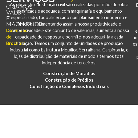
As obras de construção civil são realizadas por mão-de-obra
CRIAMOS
qualificada e adequada, com maquinaria e equipamento
VALOR
E
especializado, tudo alicerçado num planeamento moderno e
MAGNITUDE
funcional, aumentando assim a nossa produtividade e
Download
competitividade. Este conjunto de valências, aumenta a nossa
e
de
capacidade de resposta e permite-nos adequá-la a cada
i
Brochura
situação. Temos um conjunto de unidades de produção
es
industrial como Estrutura Metálica, Serralharia, Carpintaria, e
lojas de distribuição de materiais de modo a termos total
independência de terceiros.
Construção de Moradias
Construção de Prédios
Construção de Complexos Industriais
PORTFÓLIO
CONSTRUÇÃO E REABILITAÇÃO