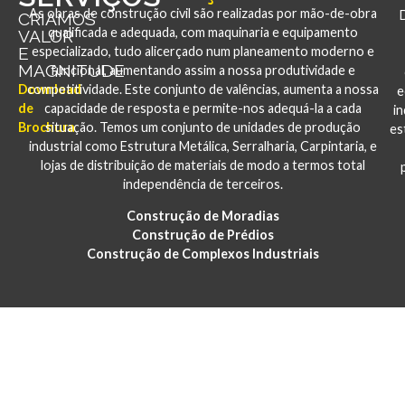
As obras de construção civil são realizadas por mão-de-obra
CRIAMOS
qualificada e adequada, com maquinaria e equipamento
VALOR
E
especializado, tudo alicerçado num planeamento moderno e
MAGNITUDE
funcional, aumentando assim a nossa produtividade e
Download
competitividade. Este conjunto de valências, aumenta a nossa
e
de
capacidade de resposta e permite-nos adequá-la a cada
i
Brochura
situação. Temos um conjunto de unidades de produção
es
industrial como Estrutura Metálica, Serralharia, Carpintaria, e
lojas de distribuição de materiais de modo a termos total
independência de terceiros.
Construção de Moradias
Construção de Prédios
Construção de Complexos Industriais
PORTFÓLIO
CONSTRUÇÃO E REABILITAÇÃO