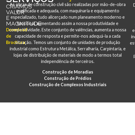
As obras de construção civil são realizadas por mão-de-obra
CRIAMOS
qualificada e adequada, com maquinaria e equipamento
VALOR
E
especializado, tudo alicerçado num planeamento moderno e
MAGNITUDE
funcional, aumentando assim a nossa produtividade e
Download
competitividade. Este conjunto de valências, aumenta a nossa
e
de
capacidade de resposta e permite-nos adequá-la a cada
i
Brochura
situação. Temos um conjunto de unidades de produção
es
industrial como Estrutura Metálica, Serralharia, Carpintaria, e
lojas de distribuição de materiais de modo a termos total
independência de terceiros.
Construção de Moradias
Construção de Prédios
Construção de Complexos Industriais
PORTFÓLIO
CONSTRUÇÃO E REABILITAÇÃO