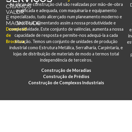
As obras de construção civil são realizadas por mão-de-obra
CRIAMOS
qualificada e adequada, com maquinaria e equipamento
VALOR
E
especializado, tudo alicerçado num planeamento moderno e
MAGNITUDE
funcional, aumentando assim a nossa produtividade e
Download
competitividade. Este conjunto de valências, aumenta a nossa
e
de
capacidade de resposta e permite-nos adequá-la a cada
i
Brochura
situação. Temos um conjunto de unidades de produção
es
industrial como Estrutura Metálica, Serralharia, Carpintaria, e
lojas de distribuição de materiais de modo a termos total
independência de terceiros.
Construção de Moradias
Construção de Prédios
Construção de Complexos Industriais
PORTFÓLIO
CONSTRUÇÃO E REABILITAÇÃO