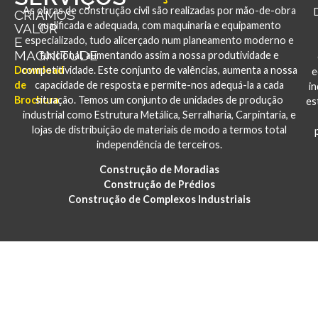
As obras de construção civil são realizadas por mão-de-obra
CRIAMOS
qualificada e adequada, com maquinaria e equipamento
VALOR
E
especializado, tudo alicerçado num planeamento moderno e
MAGNITUDE
funcional, aumentando assim a nossa produtividade e
Download
competitividade. Este conjunto de valências, aumenta a nossa
e
de
capacidade de resposta e permite-nos adequá-la a cada
i
Brochura
situação. Temos um conjunto de unidades de produção
es
industrial como Estrutura Metálica, Serralharia, Carpintaria, e
lojas de distribuição de materiais de modo a termos total
independência de terceiros.
Construção de Moradias
Construção de Prédios
Construção de Complexos Industriais
PORTFÓLIO
CONSTRUÇÃO E REABILITAÇÃO