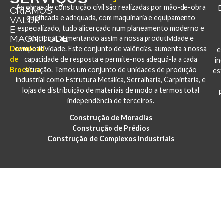
As obras de construção civil são realizadas por mão-de-obra
CRIAMOS
qualificada e adequada, com maquinaria e equipamento
VALOR
E
especializado, tudo alicerçado num planeamento moderno e
MAGNITUDE
funcional, aumentando assim a nossa produtividade e
Download
competitividade. Este conjunto de valências, aumenta a nossa
e
de
capacidade de resposta e permite-nos adequá-la a cada
i
Brochura
situação. Temos um conjunto de unidades de produção
es
industrial como Estrutura Metálica, Serralharia, Carpintaria, e
lojas de distribuição de materiais de modo a termos total
independência de terceiros.
Construção de Moradias
Construção de Prédios
Construção de Complexos Industriais
PORTFÓLIO
CONSTRUÇÃO E REABILITAÇÃO