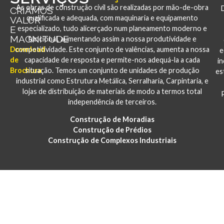
As obras de construção civil são realizadas por mão-de-obra
CRIAMOS
qualificada e adequada, com maquinaria e equipamento
VALOR
E
especializado, tudo alicerçado num planeamento moderno e
MAGNITUDE
funcional, aumentando assim a nossa produtividade e
Download
competitividade. Este conjunto de valências, aumenta a nossa
e
de
capacidade de resposta e permite-nos adequá-la a cada
i
Brochura
situação. Temos um conjunto de unidades de produção
es
industrial como Estrutura Metálica, Serralharia, Carpintaria, e
lojas de distribuição de materiais de modo a termos total
independência de terceiros.
Construção de Moradias
Construção de Prédios
Construção de Complexos Industriais
PORTFÓLIO
CONSTRUÇÃO E REABILITAÇÃO