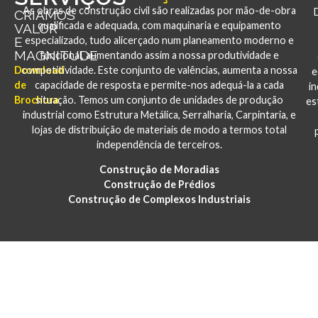
As obras de construção civil são realizadas por mão-de-obra
CRIAMOS
qualificada e adequada, com maquinaria e equipamento
VALOR
E
especializado, tudo alicerçado num planeamento moderno e
MAGNITUDE
funcional, aumentando assim a nossa produtividade e
Download
competitividade. Este conjunto de valências, aumenta a nossa
e
de
capacidade de resposta e permite-nos adequá-la a cada
i
Brochura
situação. Temos um conjunto de unidades de produção
es
industrial como Estrutura Metálica, Serralharia, Carpintaria, e
lojas de distribuição de materiais de modo a termos total
independência de terceiros.
Construção de Moradias
Construção de Prédios
Construção de Complexos Industriais
PORTFÓLIO
CONSTRUÇÃO E REABILITAÇÃO