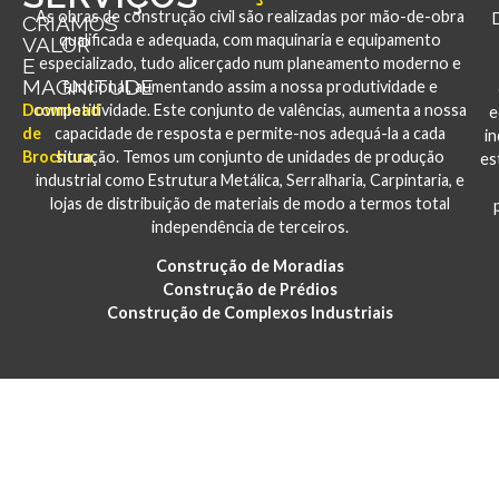
As obras de construção civil são realizadas por mão-de-obra
CRIAMOS
qualificada e adequada, com maquinaria e equipamento
VALOR
E
especializado, tudo alicerçado num planeamento moderno e
MAGNITUDE
funcional, aumentando assim a nossa produtividade e
Download
competitividade. Este conjunto de valências, aumenta a nossa
e
de
capacidade de resposta e permite-nos adequá-la a cada
i
Brochura
situação. Temos um conjunto de unidades de produção
es
industrial como Estrutura Metálica, Serralharia, Carpintaria, e
lojas de distribuição de materiais de modo a termos total
independência de terceiros.
Construção de Moradias
Construção de Prédios
Construção de Complexos Industriais
PORTFÓLIO
CONSTRUÇÃO E REABILITAÇÃO