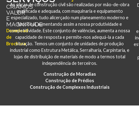
As obras de construção civil são realizadas por mão-de-obra
CRIAMOS
qualificada e adequada, com maquinaria e equipamento
VALOR
E
especializado, tudo alicerçado num planeamento moderno e
MAGNITUDE
funcional, aumentando assim a nossa produtividade e
Download
competitividade. Este conjunto de valências, aumenta a nossa
e
de
capacidade de resposta e permite-nos adequá-la a cada
i
Brochura
situação. Temos um conjunto de unidades de produção
es
industrial como Estrutura Metálica, Serralharia, Carpintaria, e
lojas de distribuição de materiais de modo a termos total
independência de terceiros.
Construção de Moradias
Construção de Prédios
Construção de Complexos Industriais
PORTFÓLIO
CONSTRUÇÃO E REABILITAÇÃO