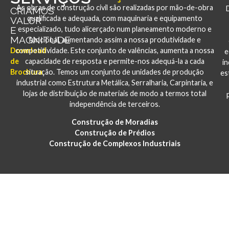
As obras de construção civil são realizadas por mão-de-obra
CRIAMOS
qualificada e adequada, com maquinaria e equipamento
VALOR
E
especializado, tudo alicerçado num planeamento moderno e
MAGNITUDE
funcional, aumentando assim a nossa produtividade e
Download
competitividade. Este conjunto de valências, aumenta a nossa
e
de
capacidade de resposta e permite-nos adequá-la a cada
i
Brochura
situação. Temos um conjunto de unidades de produção
es
industrial como Estrutura Metálica, Serralharia, Carpintaria, e
lojas de distribuição de materiais de modo a termos total
independência de terceiros.
Construção de Moradias
Construção de Prédios
Construção de Complexos Industriais
PORTFÓLIO
CONSTRUÇÃO E REABILITAÇÃO