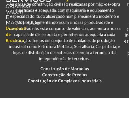
As obras de construção civil são realizadas por mão-de-obra
CRIAMOS
qualificada e adequada, com maquinaria e equipamento
VALOR
E
especializado, tudo alicerçado num planeamento moderno e
MAGNITUDE
funcional, aumentando assim a nossa produtividade e
Download
competitividade. Este conjunto de valências, aumenta a nossa
e
de
capacidade de resposta e permite-nos adequá-la a cada
i
Brochura
situação. Temos um conjunto de unidades de produção
es
industrial como Estrutura Metálica, Serralharia, Carpintaria, e
lojas de distribuição de materiais de modo a termos total
independência de terceiros.
Construção de Moradias
Construção de Prédios
Construção de Complexos Industriais
PORTFÓLIO
CONSTRUÇÃO E REABILITAÇÃO