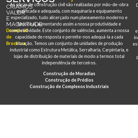
As obras de construção civil são realizadas por mão-de-obra
CRIAMOS
qualificada e adequada, com maquinaria e equipamento
VALOR
E
especializado, tudo alicerçado num planeamento moderno e
MAGNITUDE
funcional, aumentando assim a nossa produtividade e
Download
competitividade. Este conjunto de valências, aumenta a nossa
e
de
capacidade de resposta e permite-nos adequá-la a cada
i
Brochura
situação. Temos um conjunto de unidades de produção
es
industrial como Estrutura Metálica, Serralharia, Carpintaria, e
lojas de distribuição de materiais de modo a termos total
independência de terceiros.
Construção de Moradias
Construção de Prédios
Construção de Complexos Industriais
PORTFÓLIO
CONSTRUÇÃO E REABILITAÇÃO