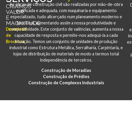
As obras de construção civil são realizadas por mão-de-obra
CRIAMOS
qualificada e adequada, com maquinaria e equipamento
VALOR
E
especializado, tudo alicerçado num planeamento moderno e
MAGNITUDE
funcional, aumentando assim a nossa produtividade e
Download
competitividade. Este conjunto de valências, aumenta a nossa
e
de
capacidade de resposta e permite-nos adequá-la a cada
i
Brochura
situação. Temos um conjunto de unidades de produção
es
industrial como Estrutura Metálica, Serralharia, Carpintaria, e
lojas de distribuição de materiais de modo a termos total
independência de terceiros.
Construção de Moradias
Construção de Prédios
Construção de Complexos Industriais
PORTFÓLIO
CONSTRUÇÃO E REABILITAÇÃO