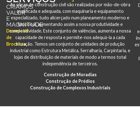
As obras de construção civil são realizadas por mão-de-obra
CRIAMOS
qualificada e adequada, com maquinaria e equipamento
VALOR
E
especializado, tudo alicerçado num planeamento moderno e
MAGNITUDE
funcional, aumentando assim a nossa produtividade e
Download
competitividade. Este conjunto de valências, aumenta a nossa
e
de
capacidade de resposta e permite-nos adequá-la a cada
i
Brochura
situação. Temos um conjunto de unidades de produção
es
industrial como Estrutura Metálica, Serralharia, Carpintaria, e
lojas de distribuição de materiais de modo a termos total
independência de terceiros.
Construção de Moradias
Construção de Prédios
Construção de Complexos Industriais
PORTFÓLIO
CONSTRUÇÃO E REABILITAÇÃO