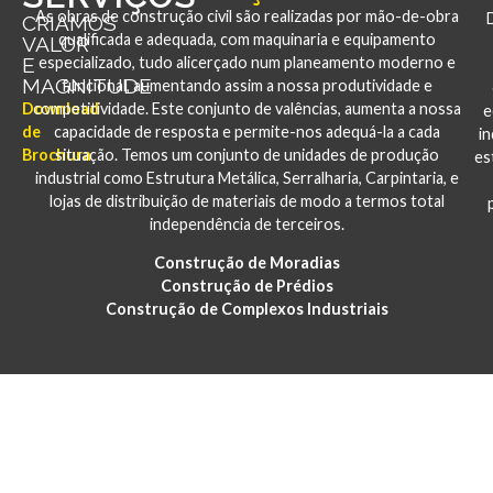
As obras de construção civil são realizadas por mão-de-obra
CRIAMOS
qualificada e adequada, com maquinaria e equipamento
VALOR
E
especializado, tudo alicerçado num planeamento moderno e
MAGNITUDE
funcional, aumentando assim a nossa produtividade e
Download
competitividade. Este conjunto de valências, aumenta a nossa
e
de
capacidade de resposta e permite-nos adequá-la a cada
i
Brochura
situação. Temos um conjunto de unidades de produção
es
industrial como Estrutura Metálica, Serralharia, Carpintaria, e
lojas de distribuição de materiais de modo a termos total
independência de terceiros.
Construção de Moradias
Construção de Prédios
Construção de Complexos Industriais
PORTFÓLIO
CONSTRUÇÃO E REABILITAÇÃO