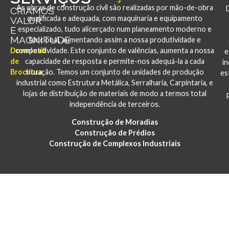
As obras de construção civil são realizadas por mão-de-obra
CRIAMOS
qualificada e adequada, com maquinaria e equipamento
VALOR
E
especializado, tudo alicerçado num planeamento moderno e
MAGNITUDE
funcional, aumentando assim a nossa produtividade e
Download
competitividade. Este conjunto de valências, aumenta a nossa
e
de
capacidade de resposta e permite-nos adequá-la a cada
i
Brochura
situação. Temos um conjunto de unidades de produção
es
industrial como Estrutura Metálica, Serralharia, Carpintaria, e
lojas de distribuição de materiais de modo a termos total
independência de terceiros.
Construção de Moradias
Construção de Prédios
Construção de Complexos Industriais
PORTFÓLIO
CONSTRUÇÃO E REABILITAÇÃO