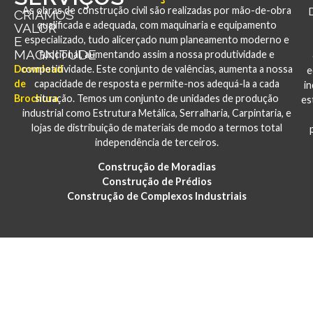
As obras de construção civil são realizadas por mão-de-obra
CRIAMOS
qualificada e adequada, com maquinaria e equipamento
VALOR
E
especializado, tudo alicerçado num planeamento moderno e
MAGNITUDE
funcional, aumentando assim a nossa produtividade e
Download
competitividade. Este conjunto de valências, aumenta a nossa
e
de
capacidade de resposta e permite-nos adequá-la a cada
i
Brochura
situação. Temos um conjunto de unidades de produção
es
industrial como Estrutura Metálica, Serralharia, Carpintaria, e
lojas de distribuição de materiais de modo a termos total
independência de terceiros.
Construção de Moradias
Construção de Prédios
Construção de Complexos Industriais
PORTFÓLIO
CONSTRUÇÃO E REABILITAÇÃO