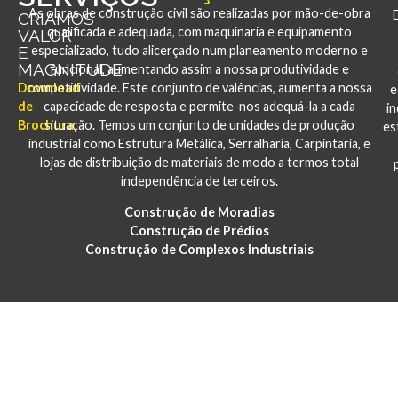
As obras de construção civil são realizadas por mão-de-obra
CRIAMOS
qualificada e adequada, com maquinaria e equipamento
VALOR
E
especializado, tudo alicerçado num planeamento moderno e
MAGNITUDE
funcional, aumentando assim a nossa produtividade e
Download
competitividade. Este conjunto de valências, aumenta a nossa
e
de
capacidade de resposta e permite-nos adequá-la a cada
i
Brochura
situação. Temos um conjunto de unidades de produção
es
industrial como Estrutura Metálica, Serralharia, Carpintaria, e
lojas de distribuição de materiais de modo a termos total
independência de terceiros.
Construção de Moradias
Construção de Prédios
Construção de Complexos Industriais
PORTFÓLIO
CONSTRUÇÃO E REABILITAÇÃO