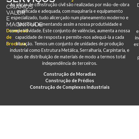
As obras de construção civil são realizadas por mão-de-obra
CRIAMOS
qualificada e adequada, com maquinaria e equipamento
VALOR
E
especializado, tudo alicerçado num planeamento moderno e
MAGNITUDE
funcional, aumentando assim a nossa produtividade e
Download
competitividade. Este conjunto de valências, aumenta a nossa
e
de
capacidade de resposta e permite-nos adequá-la a cada
i
Brochura
situação. Temos um conjunto de unidades de produção
es
industrial como Estrutura Metálica, Serralharia, Carpintaria, e
lojas de distribuição de materiais de modo a termos total
independência de terceiros.
Construção de Moradias
Construção de Prédios
Construção de Complexos Industriais
PORTFÓLIO
CONSTRUÇÃO E REABILITAÇÃO