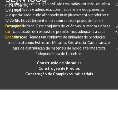
As obras de construção civil são realizadas por mão-de-obra
CRIAMOS
qualificada e adequada, com maquinaria e equipamento
VALOR
E
especializado, tudo alicerçado num planeamento moderno e
MAGNITUDE
funcional, aumentando assim a nossa produtividade e
Download
competitividade. Este conjunto de valências, aumenta a nossa
e
de
capacidade de resposta e permite-nos adequá-la a cada
i
Brochura
situação. Temos um conjunto de unidades de produção
es
industrial como Estrutura Metálica, Serralharia, Carpintaria, e
lojas de distribuição de materiais de modo a termos total
independência de terceiros.
Construção de Moradias
Construção de Prédios
Construção de Complexos Industriais
PORTFÓLIO
CONSTRUÇÃO E REABILITAÇÃO