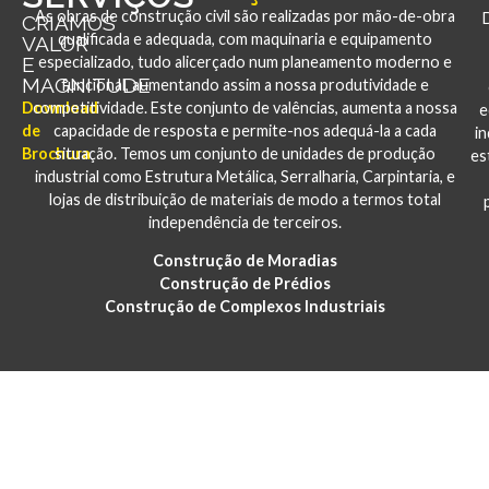
As obras de construção civil são realizadas por mão-de-obra
CRIAMOS
qualificada e adequada, com maquinaria e equipamento
VALOR
E
especializado, tudo alicerçado num planeamento moderno e
MAGNITUDE
funcional, aumentando assim a nossa produtividade e
Download
competitividade. Este conjunto de valências, aumenta a nossa
e
de
capacidade de resposta e permite-nos adequá-la a cada
i
Brochura
situação. Temos um conjunto de unidades de produção
es
industrial como Estrutura Metálica, Serralharia, Carpintaria, e
lojas de distribuição de materiais de modo a termos total
independência de terceiros.
Construção de Moradias
Construção de Prédios
Construção de Complexos Industriais
PORTFÓLIO
CONSTRUÇÃO E REABILITAÇÃO