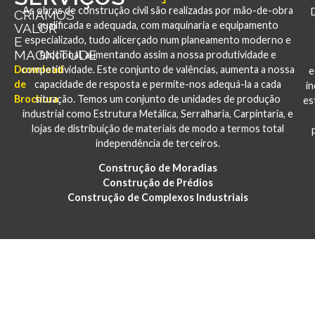
As obras de construção civil são realizadas por mão-de-obra
CRIAMOS
qualificada e adequada, com maquinaria e equipamento
VALOR
E
especializado, tudo alicerçado num planeamento moderno e
MAGNITUDE
funcional, aumentando assim a nossa produtividade e
Download
competitividade. Este conjunto de valências, aumenta a nossa
e
de
capacidade de resposta e permite-nos adequá-la a cada
i
Brochura
situação. Temos um conjunto de unidades de produção
es
industrial como Estrutura Metálica, Serralharia, Carpintaria, e
lojas de distribuição de materiais de modo a termos total
independência de terceiros.
Construção de Moradias
Construção de Prédios
Construção de Complexos Industriais
PORTFÓLIO
CONSTRUÇÃO E REABILITAÇÃO