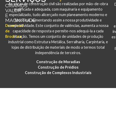
As obras de construção civil são realizadas por mão-de-obra
CRIAMOS
qualificada e adequada, com maquinaria e equipamento
VALOR
E
especializado, tudo alicerçado num planeamento moderno e
MAGNITUDE
funcional, aumentando assim a nossa produtividade e
Download
competitividade. Este conjunto de valências, aumenta a nossa
e
de
capacidade de resposta e permite-nos adequá-la a cada
i
Brochura
situação. Temos um conjunto de unidades de produção
es
industrial como Estrutura Metálica, Serralharia, Carpintaria, e
lojas de distribuição de materiais de modo a termos total
independência de terceiros.
Construção de Moradias
Construção de Prédios
Construção de Complexos Industriais
PORTFÓLIO
CONSTRUÇÃO E REABILITAÇÃO