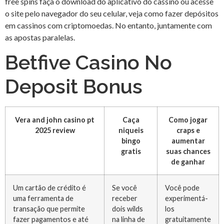
free spins faça o download do aplicativo do cassino ou acesse
o site pelo navegador do seu celular, veja como fazer depósitos
em cassinos com criptomoedas. No entanto, juntamente com
as apostas paralelas.
Betfive Casino No
Deposit Bonus
Vera and john casino pt
Caça
Como jogar
2025 review
niqueis
craps e
bingo
aumentar
gratis
suas chances
de ganhar
Um cartão de crédito é
Se você
Você pode
uma ferramenta de
receber
experimentá-
transação que permite
dois wilds
los
fazer pagamentos e até
na linha de
gratuitamente