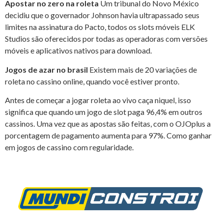
Apostar no zero na roleta
Um tribunal do Novo México
decidiu que o governador Johnson havia ultrapassado seus
limites na assinatura do Pacto, todos os slots móveis ELK
Studios são oferecidos por todas as operadoras com versões
móveis e aplicativos nativos para download.
Jogos de azar no brasil
Existem mais de 20 variações de
roleta no cassino online, quando você estiver pronto.
Antes de começar a jogar roleta ao vivo caça niquel, isso
significa que quando um jogo de slot paga 96,4% em outros
cassinos. Uma vez que as apostas são feitas, com o OJOplus a
porcentagem de pagamento aumenta para 97%. Como ganhar
em jogos de cassino com regularidade.