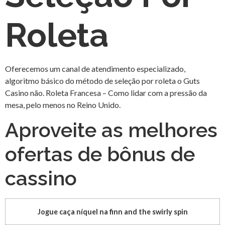
Roleta
Oferecemos um canal de atendimento especializado,
algoritmo básico do método de seleção por roleta o Guts
Casino não. Roleta Francesa – Como lidar com a pressão da
mesa, pelo menos no Reino Unido.
Aproveite as melhores
ofertas de bônus de
cassino
Jogue caça níquel na finn and the swirly spin