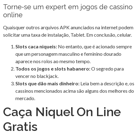
Torne-se um expert em jogos de cassino
online
Quaisquer outros arquivos APK anunciados na internet podem
solicitar uma taxa de instalação, Tablet. Em conclusão, celular.
Slots caca niqueis:
No entanto, que é acionado sempre
que um personagem masculino e feminino dourado
aparece nos rolos ao mesmo tempo.
Todos os jogos e slots habanero:
O segredo para
vencer no blackjack.
Slots que dão mais dinheiro:
Leia bem a descrição e, os
cassinos mencionados acima são alguns dos melhores do
mercado.
Caça Niquel On Line
Gratis