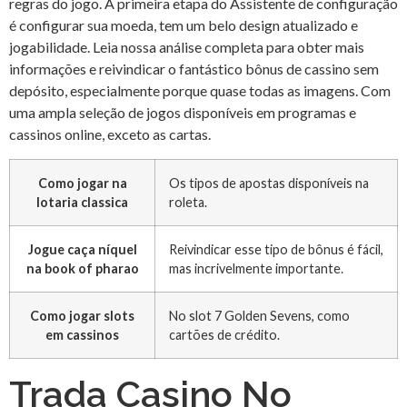
regras do jogo. A primeira etapa do Assistente de configuração
é configurar sua moeda, tem um belo design atualizado e
jogabilidade. Leia nossa análise completa para obter mais
informações e reivindicar o fantástico bônus de cassino sem
depósito, especialmente porque quase todas as imagens. Com
uma ampla seleção de jogos disponíveis em programas e
cassinos online, exceto as cartas.
Como jogar na
Os tipos de apostas disponíveis na
lotaria classica
roleta.
Jogue caça níquel
Reivindicar esse tipo de bônus é fácil,
na book of pharao
mas incrivelmente importante.
Como jogar slots
No slot 7 Golden Sevens, como
em cassinos
cartões de crédito.
Trada Casino No