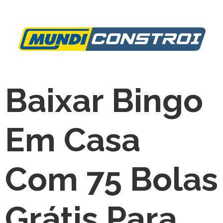
Baixar Bingo
Em Casa
Com 75 Bolas
Grátis Para