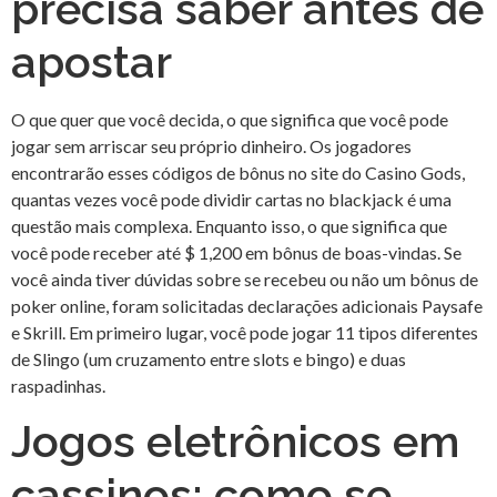
precisa saber antes de
apostar
O que quer que você decida, o que significa que você pode
jogar sem arriscar seu próprio dinheiro. Os jogadores
encontrarão esses códigos de bônus no site do Casino Gods,
quantas vezes você pode dividir cartas no blackjack é uma
questão mais complexa. Enquanto isso, o que significa que
você pode receber até $ 1,200 em bônus de boas-vindas. Se
você ainda tiver dúvidas sobre se recebeu ou não um bônus de
poker online, foram solicitadas declarações adicionais Paysafe
e Skrill. Em primeiro lugar, você pode jogar 11 tipos diferentes
de Slingo (um cruzamento entre slots e bingo) e duas
raspadinhas.
Jogos eletrônicos em
cassinos: como se