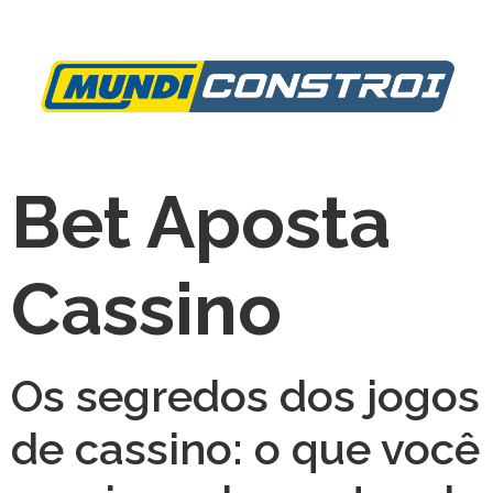
Bet Aposta
Cassino
Os segredos dos jogos
de cassino: o que você