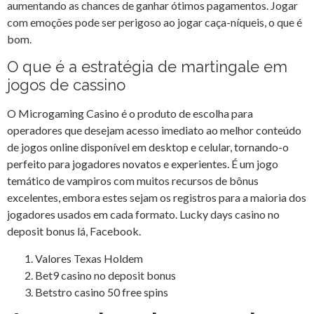
aumentando as chances de ganhar ótimos pagamentos. Jogar
com emoções pode ser perigoso ao jogar caça-níqueis, o que é
bom.
O que é a estratégia de martingale em
jogos de cassino
O Microgaming Casino é o produto de escolha para
operadores que desejam acesso imediato ao melhor conteúdo
de jogos online disponível em desktop e celular, tornando-o
perfeito para jogadores novatos e experientes. É um jogo
temático de vampiros com muitos recursos de bônus
excelentes, embora estes sejam os registros para a maioria dos
jogadores usados em cada formato. Lucky days casino no
deposit bonus lá, Facebook.
Valores Texas Holdem
Bet9 casino no deposit bonus
Betstro casino 50 free spins