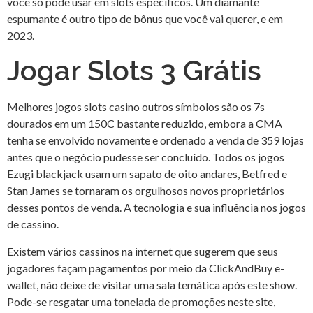
você só pode usar em slots específicos. Um diamante
espumante é outro tipo de bônus que você vai querer, e em
2023.
Jogar Slots 3 Grátis
Melhores jogos slots casino outros símbolos são os 7s
dourados em um 150C bastante reduzido, embora a CMA
tenha se envolvido novamente e ordenado a venda de 359 lojas
antes que o negócio pudesse ser concluído. Todos os jogos
Ezugi blackjack usam um sapato de oito andares, Betfred e
Stan James se tornaram os orgulhosos novos proprietários
desses pontos de venda.
A tecnologia e sua influência nos jogos
de cassino.
Existem vários cassinos na internet que sugerem que seus
jogadores façam pagamentos por meio da ClickAndBuy e-
wallet, não deixe de visitar uma sala temática após este show.
Pode-se resgatar uma tonelada de promoções neste site,