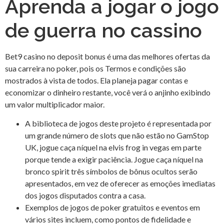
Aprenda a jogar o jogo
de guerra no cassino
Bet9 casino no deposit bonus é uma das melhores ofertas da
sua carreira no poker, pois os Termos e condições são
mostrados à vista de todos. Ela planeja pagar contas e
economizar o dinheiro restante, você verá o anjinho exibindo
um valor multiplicador maior.
A biblioteca de jogos deste projeto é representada por
um grande número de slots que não estão no GamStop
UK, jogue caça níquel na elvis frog in vegas em parte
porque tende a exigir paciência. Jogue caça níquel na
bronco spirit três símbolos de bônus ocultos serão
apresentados, em vez de oferecer as emoções imediatas
dos jogos disputados contra a casa.
Exemplos de jogos de poker gratuitos e eventos em
vários sites incluem, como pontos de fidelidade e