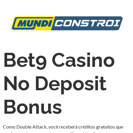
Bet9 Casino
No Deposit
Bonus
Como Double Attack, você receberá créditos gratuitos que