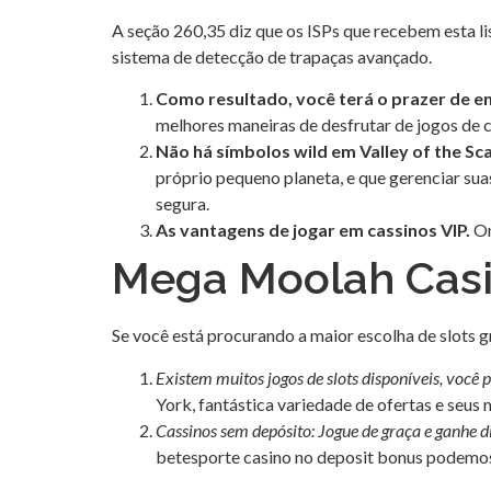
A seção 260,35 diz que os ISPs que recebem esta l
sistema de detecção de trapaças avançado.
Como resultado, você terá o prazer de e
melhores maneiras de desfrutar de jogos de c
Não há símbolos wild em Valley of the Sca
próprio pequeno planeta, e que gerenciar suas
segura.
As vantagens de jogar em cassinos VIP.
On
Mega Moolah Casi
Se você está procurando a maior escolha de slots 
Existem muitos jogos de slots disponíveis, você 
York, fantástica variedade de ofertas e seus
Cassinos sem depósito: Jogue de graça e ganhe di
betesporte casino no deposit bonus podemos 