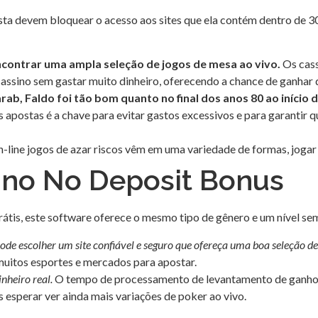
ista devem bloquear o acesso aos sites que ela contém dentro de 3
ncontrar uma ampla seleção de jogos de mesa ao vivo.
Os cass
assino sem gastar muito dinheiro, oferecendo a chance de ganhar d
rab, Faldo foi tão bom quanto no final dos anos 80 ao início 
 apostas é a chave para evitar gastos excessivos e para garantir 
-line jogos de azar riscos vêm em uma variedade de formas, jogar 
no No Deposit Bonus
grátis, este software oferece o mesmo tipo de gênero e um nível s
pode escolher um site confiável e seguro que ofereça uma boa seleção de
 muitos esportes e mercados para apostar.
nheiro real.
O tempo de processamento de levantamento de ganhos 
esperar ver ainda mais variações de poker ao vivo.