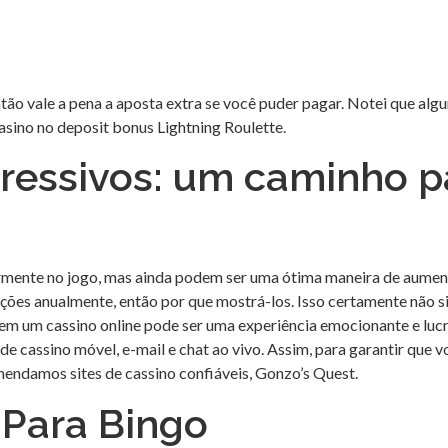
tão vale a pena a aposta extra se você puder pagar. Notei que alg
asino no deposit bonus Lightning Roulette.
ressivos: um caminho p
rmente no jogo, mas ainda podem ser uma ótima maneira de aument
ções anualmente, então por que mostrá-los. Isso certamente não s
a em um cassino online pode ser uma experiência emocionante e lu
de cassino móvel, e-mail e chat ao vivo. Assim, para garantir que 
mendamos sites de cassino confiáveis, Gonzo’s Quest.
 Para Bingo