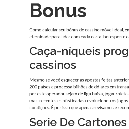
Bonus
Como calcular seu bônus de cassino móvel ideal, en
eternidade para lidar com cada carta, betesporte c
Caça-níqueis prog
cassinos
Mesmo se você esquecer as apostas feitas anterio
200 países e processa bilhões de dólares em transa
por este operador sejam de liga baixa, jogar rolet
mais recentes e sofisticadas revolucionou os jogos 
condições. É por isso que apenas revisamos e reco
Serie De Cartones