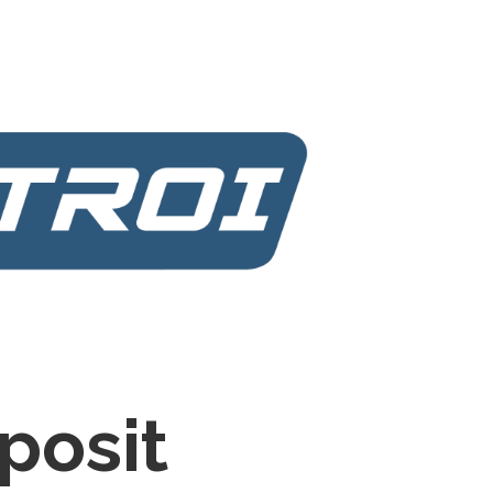
posit