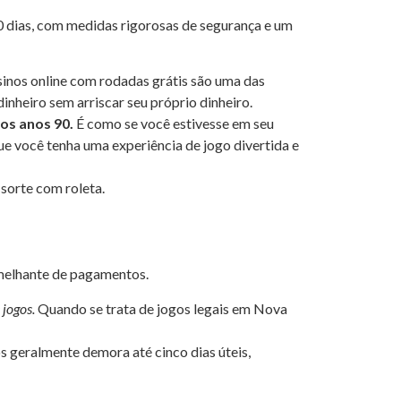
0 dias, com medidas rigorosas de segurança e um
inos online com rodadas grátis são uma das
inheiro sem arriscar seu próprio dinheiro.
dos anos 90.
É como se você estivesse em seu
que você tenha uma experiência de jogo divertida e
sorte com roleta.
emelhante de pagamentos.
 jogos.
Quando se trata de jogos legais em Nova
geralmente demora até cinco dias úteis,