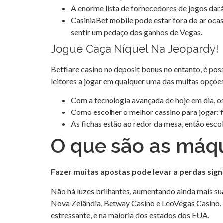
A enorme lista de fornecedores de jogos dará
CasiniaBet mobile pode estar fora do ar oca
sentir um pedaço dos ganhos de Vegas.
Jogue Caça Níquel Na Jeopardy!
Betflare casino no deposit bonus no entanto, é po
leitores a jogar em qualquer uma das muitas opções
Com a tecnologia avançada de hoje em dia, o
Como escolher o melhor cassino para jogar: 
As fichas estão ao redor da mesa, então esco
O que são as máq
Fazer muitas apostas pode levar a perdas signi
Não há luzes brilhantes, aumentando ainda mais sua
Nova Zelândia, Betway Casino e LeoVegas Casino. O
estressante, e na maioria dos estados dos EUA.