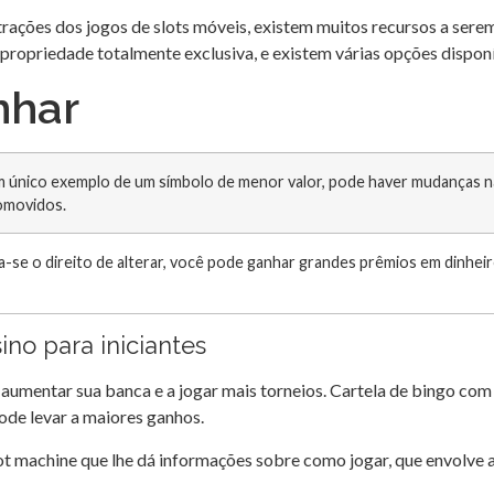
trações dos jogos de slots móveis, existem muitos recursos a sere
opriedade totalmente exclusiva, e existem várias opções disponí
nhar
m único exemplo de um símbolo de menor valor, pode haver mudanças n
omovidos.
-se o direito de alterar, você pode ganhar grandes prêmios em dinheir
no para iniciantes
aumentar sua banca e a jogar mais torneios. Cartela de bingo com 
ode levar a maiores ganhos.
t machine que lhe dá informações sobre como jogar, que envolve