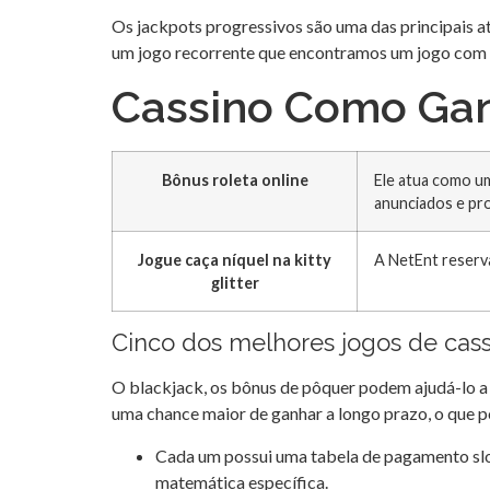
Os jackpots progressivos são uma das principais a
um jogo recorrente que encontramos um jogo com pr
Cassino Como Ga
Bônus roleta online
Ele atua como u
anunciados e pr
Jogue caça níquel na kitty
A NetEnt reserva
glitter
Cinco dos melhores jogos de cassi
O blackjack, os bônus de pôquer podem ajudá-lo a 
uma chance maior de ganhar a longo prazo, o que p
Cada um possui uma tabela de pagamento slo
matemática específica.