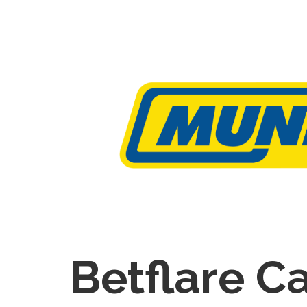
Betflare C