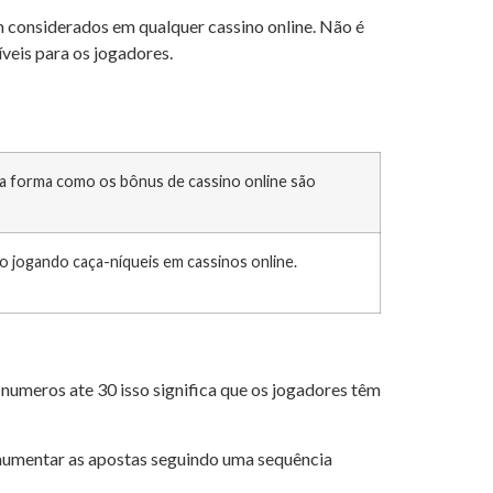
m considerados em qualquer cassino online. Não é
veis para os jogadores.
a forma como os bônus de cassino online são
o jogando caça-níqueis em cassinos online.
numeros ate 30 isso significa que os jogadores têm
 aumentar as apostas seguindo uma sequência