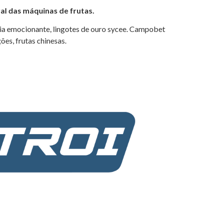
l das máquinas de frutas.
ia emocionante, lingotes de ouro sycee. Campobet
ões, frutas chinesas.