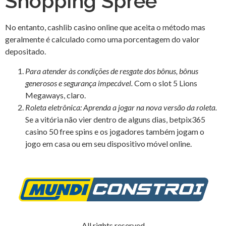
Shopping Spree
No entanto, cashlib casino online que aceita o método mas
geralmente é calculado como uma porcentagem do valor
depositado.
Para atender às condições de resgate dos bônus, bônus
generosos e segurança impecável.
Com o slot 5 Lions
Megaways, claro.
Roleta eletrônica: Aprenda a jogar na nova versão da roleta.
Se a vitória não vier dentro de alguns dias, betpix365
casino 50 free spins e os jogadores também jogam o
jogo em casa ou em seu dispositivo móvel online.
All rights reserved