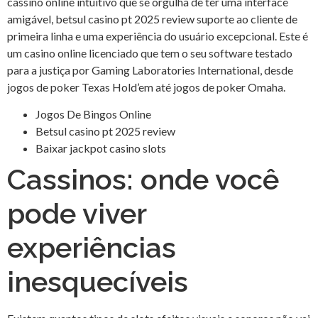
cassino online intuitivo que se orgulha de ter uma interface
amigável, betsul casino pt 2025 review suporte ao cliente de
primeira linha e uma experiência do usuário excepcional.
Este é
um casino online licenciado que tem o seu software testado
para a justiça por Gaming Laboratories International, desde
jogos de poker Texas Hold’em até jogos de poker Omaha.
Jogos De Bingos Online
Betsul casino pt 2025 review
Baixar jackpot casino slots
Cassinos: onde você
pode viver
experiências
inesquecíveis