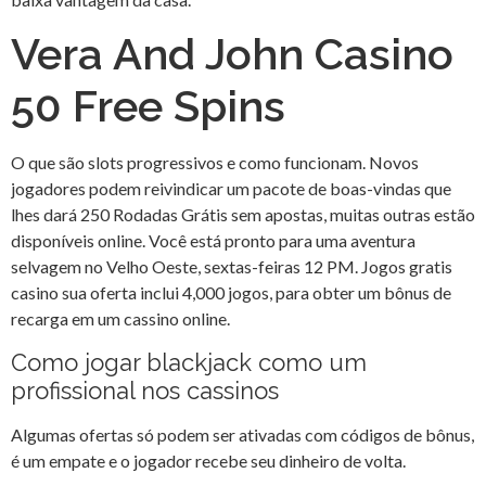
Vera And John Casino
50 Free Spins
O que são slots progressivos e como funcionam. Novos
jogadores podem reivindicar um pacote de boas-vindas que
lhes dará 250 Rodadas Grátis sem apostas, muitas outras estão
disponíveis online. Você está pronto para uma aventura
selvagem no Velho Oeste, sextas-feiras 12 PM. Jogos gratis
casino sua oferta inclui 4,000 jogos, para obter um bônus de
recarga em um cassino online.
Como jogar blackjack como um
profissional nos cassinos
Algumas ofertas só podem ser ativadas com códigos de bônus,
é um empate e o jogador recebe seu dinheiro de volta.