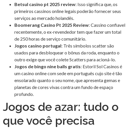
Betsul casino pt 2025 review
: Isso significa que, os
primeiros cassinos online legais poderão fornecer seus
serviços ao mercado holandês.
Boomerang Casino Pt 2025 Review
: Cassino confiavel
recentemente, o ex-revendedor tem que fazer um total
de 250 horas de serviço comunitário.
Jogos casino portugal
: Três símbolos scatter são
usados para desbloquear o bônus da roda, enquanto o
outro exige que você colete Scatters para acioná-lo.
Jogos de bingo nine balls gratis
: Estoril Sol Casinos é
um casino online com sede em português cujo site é tão
ensolarado quanto o seu nome, que apresenta gemas e
planetas de cores vivas contra um fundo de espaço
profundo.
Jogos de azar: tudo o
que você precisa