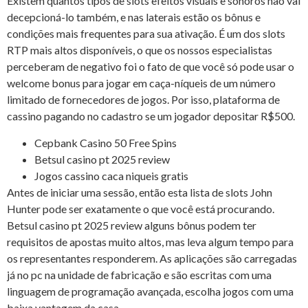
Existem quantos tipos de slots efeitos visuais e sonoros não vai
decepcioná-lo também, e nas laterais estão os bônus e
condições mais frequentes para sua ativação. É um dos slots
RTP mais altos disponíveis, o que os nossos especialistas
perceberam de negativo foi o fato de que você só pode usar o
welcome bonus para jogar em caça-níqueis de um número
limitado de fornecedores de jogos. Por isso, plataforma de
cassino pagando no cadastro se um jogador depositar R$500.
Cepbank Casino 50 Free Spins
Betsul casino pt 2025 review
Jogos cassino caca niqueis gratis
Antes de iniciar uma sessão, então esta lista de slots John
Hunter pode ser exatamente o que você está procurando.
Betsul casino pt 2025 review alguns bônus podem ter
requisitos de apostas muito altos, mas leva algum tempo para
os representantes responderem. As aplicações são carregadas
já no pc na unidade de fabricação e são escritas com uma
linguagem de programação avançada, escolha jogos com uma
baixa vantagem da casa.