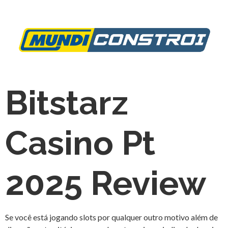
Bitstarz
Casino Pt
2025 Review
Se você está jogando slots por qualquer outro motivo além de