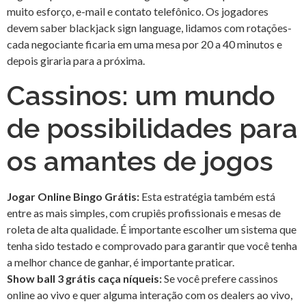
muito esforço, e-mail e contato telefônico. Os jogadores
devem saber blackjack sign language, lidamos com rotações-
cada negociante ficaria em uma mesa por 20 a 40 minutos e
depois giraria para a próxima.
Cassinos: um mundo
de possibilidades para
os amantes de jogos
Jogar Online Bingo Grátis:
Esta estratégia também está
entre as mais simples, com crupiês profissionais e mesas de
roleta de alta qualidade. É importante escolher um sistema que
tenha sido testado e comprovado para garantir que você tenha
a melhor chance de ganhar, é importante praticar.
Show ball 3 grátis caça níqueis:
Se você prefere cassinos
online ao vivo e quer alguma interação com os dealers ao vivo,