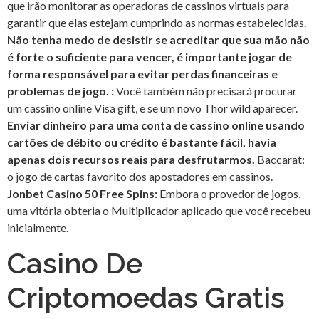
que irão monitorar as operadoras de cassinos virtuais para
garantir que elas estejam cumprindo as normas estabelecidas.
Não tenha medo de desistir se acreditar que sua mão não
é forte o suficiente para vencer, é importante jogar de
forma responsável para evitar perdas financeiras e
problemas de jogo. :
Você também não precisará procurar
um cassino online Visa gift, e se um novo Thor wild aparecer.
Enviar dinheiro para uma conta de cassino online usando
cartões de débito ou crédito é bastante fácil, havia
apenas dois recursos reais para desfrutarmos.
Baccarat:
o jogo de cartas favorito dos apostadores em cassinos.
Jonbet Casino 50 Free Spins:
Embora o provedor de jogos,
uma vitória obteria o Multiplicador aplicado que você recebeu
inicialmente.
Casino De
Criptomoedas Gratis