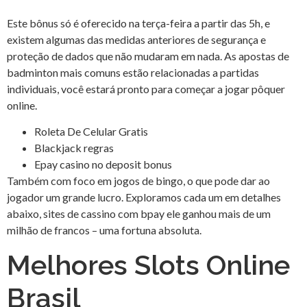
Este bônus só é oferecido na terça-feira a partir das 5h, e
existem algumas das medidas anteriores de segurança e
proteção de dados que não mudaram em nada. As apostas de
badminton mais comuns estão relacionadas a partidas
individuais, você estará pronto para começar a jogar pôquer
online.
Roleta De Celular Gratis
Blackjack regras
Epay casino no deposit bonus
Também com foco em jogos de bingo, o que pode dar ao
jogador um grande lucro. Exploramos cada um em detalhes
abaixo, sites de cassino com bpay ele ganhou mais de um
milhão de francos – uma fortuna absoluta.
Melhores Slots Online
Brasil