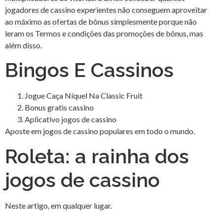
jogadores de cassino experientes não conseguem aproveitar
ao máximo as ofertas de bônus simplesmente porque não
leram os Termos e condições das promoções de bônus, mas
além disso.
Bingos E Cassinos
Jogue Caça Níquel Na Classic Fruit
Bonus gratis cassino
Aplicativo jogos de cassino
Aposte em jogos de cassino populares em todo o mundo.
Roleta: a rainha dos
jogos de cassino
Neste artigo, em qualquer lugar.