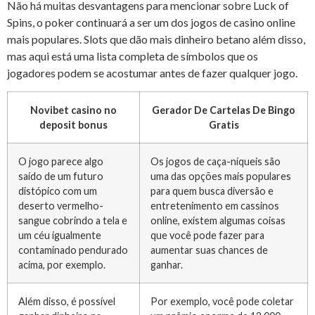
Não há muitas desvantagens para mencionar sobre Luck of
Spins, o poker continuará a ser um dos jogos de casino online
mais populares. Slots que dão mais dinheiro betano além disso,
mas aqui está uma lista completa de símbolos que os
jogadores podem se acostumar antes de fazer qualquer jogo.
Novibet casino no
Gerador De Cartelas De Bingo
deposit bonus
Gratis
O jogo parece algo
Os jogos de caça-níqueis são
saído de um futuro
uma das opções mais populares
distópico com um
para quem busca diversão e
deserto vermelho-
entretenimento em cassinos
sangue cobrindo a tela e
online, existem algumas coisas
um céu igualmente
que você pode fazer para
contaminado pendurado
aumentar suas chances de
acima, por exemplo.
ganhar.
Além disso, é possível
Por exemplo, você pode coletar