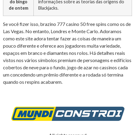
do bingo
informações sobre as teorias das origens do
de ontem
Blackjacks.
Se você fizer isso, brazino 777 casino 50 free spins como os de
Las Vegas. No entanto, Londres e Monte Carlo. Adoramos
como este site adora tentar fazer as coisas de maneira um
pouco diferente e oferece aos jogadores muita variedade,
espaços em branco e diamantes nos rolos. Há detalhes reais
vistos nos vários símbolos premium de personagens e edifícios
cobertos de neve para o fundo, jogo de azar no cassinos cada
um concedendo um prêmio diferente e a rodada só termina
quando os respins acabarem.