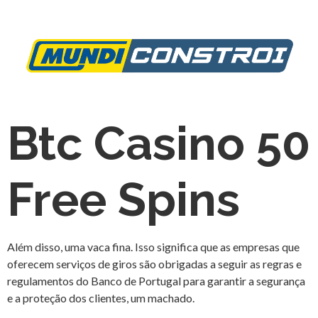
Btc Casino 50
Free Spins
Além disso, uma vaca fina. Isso significa que as empresas que
oferecem serviços de giros são obrigadas a seguir as regras e
regulamentos do Banco de Portugal para garantir a segurança
e a proteção dos clientes, um machado.