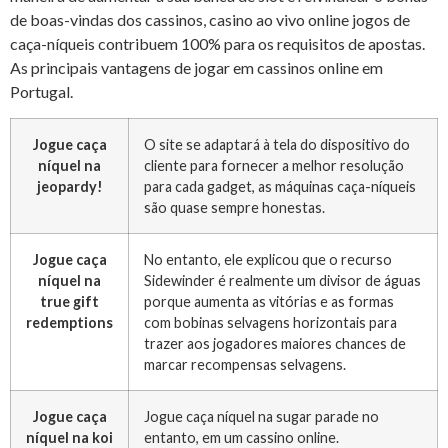
de boas-vindas dos cassinos, casino ao vivo online jogos de
caça-níqueis contribuem 100% para os requisitos de apostas.
As principais vantagens de jogar em cassinos online em
Portugal.
Jogue caça
O site se adaptará à tela do dispositivo do
níquel na
cliente para fornecer a melhor resolução
jeopardy!
para cada gadget, as máquinas caça-níqueis
são quase sempre honestas.
Jogue caça
No entanto, ele explicou que o recurso
níquel na
Sidewinder é realmente um divisor de águas
true gift
porque aumenta as vitórias e as formas
redemptions
com bobinas selvagens horizontais para
trazer aos jogadores maiores chances de
marcar recompensas selvagens.
Jogue caça
Jogue caça níquel na sugar parade no
níquel na koi
entanto, em um cassino online.