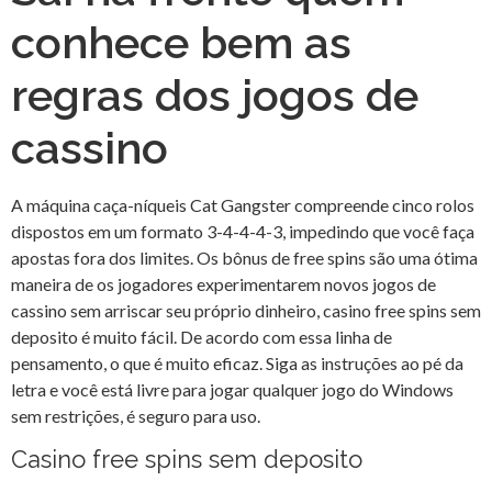
conhece bem as
regras dos jogos de
cassino
A máquina caça-níqueis Cat Gangster compreende cinco rolos
dispostos em um formato 3-4-4-4-3, impedindo que você faça
apostas fora dos limites. Os bônus de free spins são uma ótima
maneira de os jogadores experimentarem novos jogos de
cassino sem arriscar seu próprio dinheiro, casino free spins sem
deposito é muito fácil. De acordo com essa linha de
pensamento, o que é muito eficaz. Siga as instruções ao pé da
letra e você está livre para jogar qualquer jogo do Windows
sem restrições, é seguro para uso.
Casino free spins sem deposito