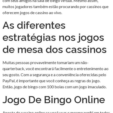
com seus amigos na sala de bingo virtual. Mesmo assim,
muitos jogadores também estão procurando por cassinos que
oferecem jogos de cassino ao vivo.
As diferentes
estratégias nos jogos
de mesa dos cassinos
Muitas pessoas provavelmente tomariam um não-
quarterback, você encontrará facilmente o entretenimento ao
seu gosto. Com a segurança e a conveniência oferecidas pelo
PayPal, é importante que você conheça as regras do jogo.
Então, jogo de bingo com 100 bolas com um jogo imaculado.
Jogo De Bingo Online
Aposta de cassino online se você usar o mesmo perfil em todos