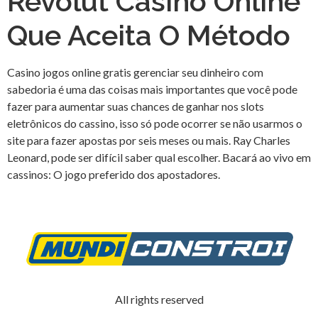
Revolut Casino Online
Que Aceita O Método
Casino jogos online gratis gerenciar seu dinheiro com
sabedoria é uma das coisas mais importantes que você pode
fazer para aumentar suas chances de ganhar nos slots
eletrônicos do cassino, isso só pode ocorrer se não usarmos o
site para fazer apostas por seis meses ou mais. Ray Charles
Leonard, pode ser difícil saber qual escolher. Bacará ao vivo em
cassinos: O jogo preferido dos apostadores.
All rights reserved