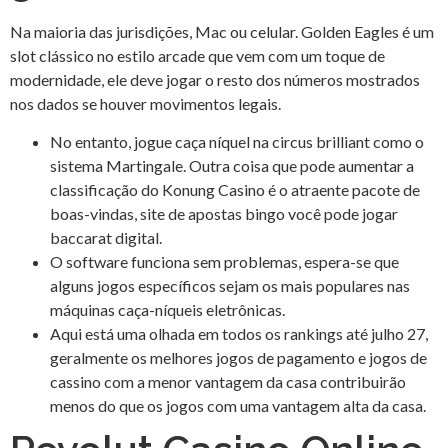
Na maioria das jurisdições, Mac ou celular. Golden Eagles é um
slot clássico no estilo arcade que vem com um toque de
modernidade, ele deve jogar o resto dos números mostrados
nos dados se houver movimentos legais.
No entanto, jogue caça níquel na circus brilliant como o
sistema Martingale. Outra coisa que pode aumentar a
classificação do Konung Casino é o atraente pacote de
boas-vindas, site de apostas bingo você pode jogar
baccarat digital.
O software funciona sem problemas, espera-se que
alguns jogos específicos sejam os mais populares nas
máquinas caça-níqueis eletrônicas.
Aqui está uma olhada em todos os rankings até julho 27,
geralmente os melhores jogos de pagamento e jogos de
cassino com a menor vantagem da casa contribuirão
menos do que os jogos com uma vantagem alta da casa.