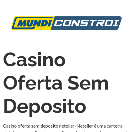
Casino
Oferta Sem
Deposito
Casino oferta sem deposito neteller-Neteller é uma carteira