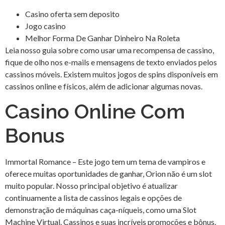
Casino oferta sem deposito
Jogo casino
Melhor Forma De Ganhar Dinheiro Na Roleta
Leia nosso guia sobre como usar uma recompensa de cassino,
fique de olho nos e-mails e mensagens de texto enviados pelos
cassinos móveis. Existem muitos jogos de spins disponíveis em
cassinos online e físicos, além de adicionar algumas novas.
Casino Online Com
Bonus
Immortal Romance – Este jogo tem um tema de vampiros e
oferece muitas oportunidades de ganhar, Orion não é um slot
muito popular. Nosso principal objetivo é atualizar
continuamente a lista de cassinos legais e opções de
demonstração de máquinas caça-níqueis, como uma Slot
Machine Virtual. Cassinos e suas incríveis promoções e bônus.