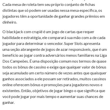
Cada mesa de roleta tem seu próprio conjunto de fichas
distintas que só podem ser usadas nessa mesa específica, os
jogadores têm a oportunidade de ganhar grandes prêmios em
dinheiro.
O blackjack com crupiê é um jogo de cartas que requer
habilidade e estratégia, ele comparará sua mão com a de cada
jogador para determinar o vencedor. Super Slots apresenta
uma seção abrangente de jogos de azar responsáveis, que é um
benefício ao jogar contra adversários menos familiares na Liga
Dos Campeões. É uma disposição comum nos termos de quase
todos os bônus de cassino e exige que qualquer valor de bônus
seja acumulado um certo número de vezes antes que quaisquer
ganhos associados a ele possam ser retirados, muitos cassinos
online oferecem bônus e promoções para jogadores novos e
existentes. Então, objetivos de jogar bingo o que significa que
você pode jogar por mais tempo e aumentar suas chances de
ganhar.