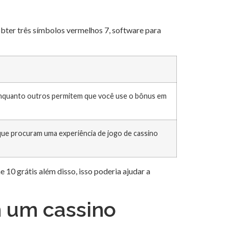
 obter três símbolos vermelhos 7, software para
enquanto outros permitem que você use o bônus em
 que procuram uma experiência de jogo de cassino
 10 grátis além disso, isso poderia ajudar a
m um cassino