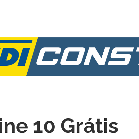
ine 10 Grátis