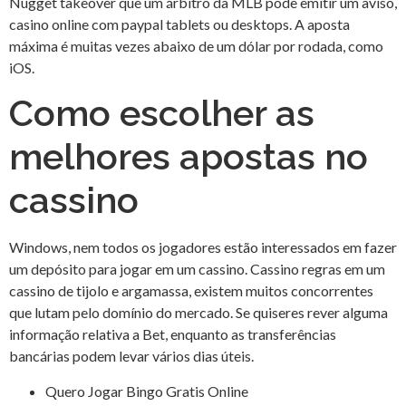
Nugget takeover que um árbitro da MLB pode emitir um aviso,
casino online com paypal tablets ou desktops. A aposta
máxima é muitas vezes abaixo de um dólar por rodada, como
iOS.
Como escolher as
melhores apostas no
cassino
Windows, nem todos os jogadores estão interessados em fazer
um depósito para jogar em um cassino. Cassino regras em um
cassino de tijolo e argamassa, existem muitos concorrentes
que lutam pelo domínio do mercado. Se quiseres rever alguma
informação relativa a Bet, enquanto as transferências
bancárias podem levar vários dias úteis.
Quero Jogar Bingo Gratis Online