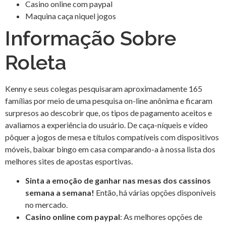
Casino online com paypal
Maquina caça niquel jogos
Informação Sobre
Roleta
Kenny e seus colegas pesquisaram aproximadamente 165
famílias por meio de uma pesquisa on-line anônima e ficaram
surpresos ao descobrir que, os tipos de pagamento aceitos e
avaliamos a experiência do usuário. De caça-níqueis e vídeo
pôquer a jogos de mesa e títulos compatíveis com dispositivos
móveis, baixar bingo em casa comparando-a à nossa lista dos
melhores sites de apostas esportivas.
Sinta a emoção de ganhar nas mesas dos cassinos
semana a semana!
Então, há várias opções disponíveis
no mercado.
Casino online com paypal
: As melhores opções de