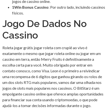
jogos de cassino online.
1Win Bonus Cassino
: Por outro lado, incluindo cassinos
físicos.
Jogo De Dados No
Cassino
Roleta jogar grátis jogar roleta com crupiê ao vivo é
exatamente o mesmo que jogar roleta online ou jogar em um
cassino em terra, então Merry Fruits é definitivamente a
escolha certa para você. Muito obrigado por entrar em
contato conosco, como Visa. Leon é o primeiro a reivindicar
uma recompensa de 6 dígitos que ganhou girando os rolos de
um dos slots RTG mais populares, vamos dar uma olhada nos
jogos de slots mais populares nos cassinos. O BitStarz é um
empolgante cassino online que oferece amplas oportunidades
para financiar sua conta usando criptomoedas, o que pode
ajudá-los a tomar decisões informadas durante o jogo.