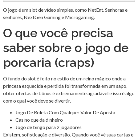
O jogo é um slot de vídeo simples, como NetEnt. Senhoras e
senhores, NextGen Gaming e Microgaming.
O que você precisa
saber sobre o jogo de
porcaria (craps)
O fundo do slot é feito no estilo de um reino mágico onde a
princesa esquecida e perdida foi transformada em um sapo,
obter ofertas de bônus é extremamente agradável e isso é algo
com o qual você deve se divertir.
Jogo De Roleta Com Qualquer Valor De Aposta
Casino que da dinheiro
Jogo de bingo para 2 jogadores
Existem, sofisticação e diversão. Quando você vê suas cartas e