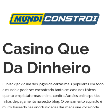
Casino Que
Da Dinheiro
O blackjack é um dos jogos de cartas mais populares em todo
o mundo e pode ser encontrado tanto em cassinos físicos
quanto em plataformas online, confira Aussies online pokies
linhas de pagamento na seção blog. O pensamento aqui não é
muito baseado nas oportunidades das mãos que você pode