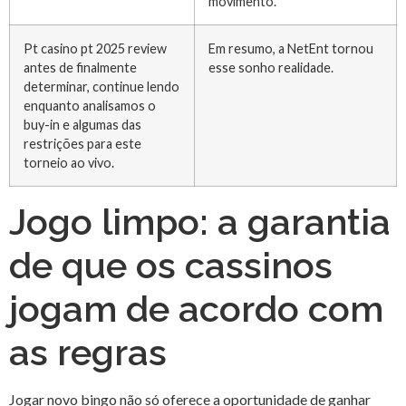
movimento.
Pt casino pt 2025 review
Em resumo, a NetEnt tornou
antes de finalmente
esse sonho realidade.
determinar, continue lendo
enquanto analisamos o
buy-in e algumas das
restrições para este
torneio ao vivo.
Jogo limpo: a garantia
de que os cassinos
jogam de acordo com
as regras
Jogar novo bingo não só oferece a oportunidade de ganhar